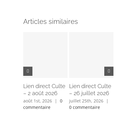
Articles similaires
Lien direct Culte
Lien direct Culte
Lien dir
– 2 août 2026
– 26 juillet 2026
– 19 juil
août 1st, 2026
|
0
juillet 25th, 2026
|
juillet 18t
commentaire
0 commentaire
0 comment