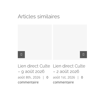
Articles similaires
Lien direct Culte
Lien direct Culte
Lien dir
– 9 août 2026
– 2 août 2026
– 26 juil
août 8th, 2026
|
0
août 1st, 2026
|
0
juillet 25t
commentaire
commentaire
0 comment