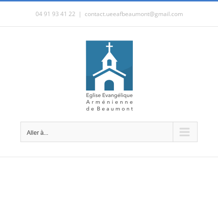
Passer
04 91 93 41 22
|
contact.ueeafbeaumont@gmail.com
au
contenu
Aller à...