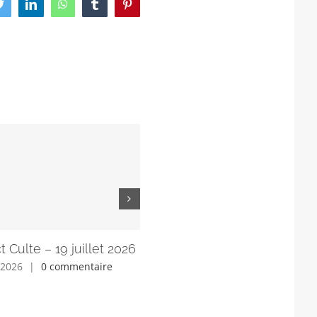
ook
Twitter
LinkedIn
WhatsApp
Tumblr
Pinterest
t Culte – 19 juillet 2026
Lien direct Culte – 12 juillet 
, 2026
|
0 commentaire
juillet 11th, 2026
|
0 commentaire