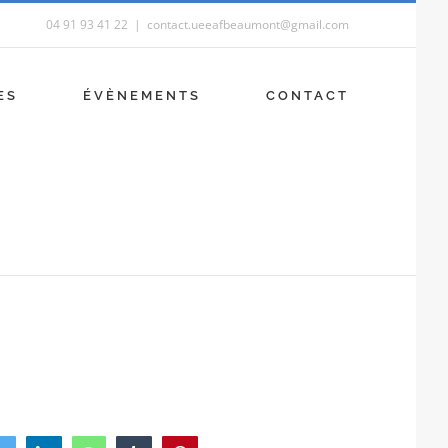
04 91 93 41 22
|
contact.ueeafbeaumont@gmail.com
ES
ÉVÈNEMENTS
CONTACT