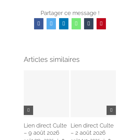
Partager ce message !
Facebook
Twitter
LinkedIn
WhatsApp
Tumblr
Pinterest
Articles similaires
Lien direct Culte
Lien direct Culte
Lien dir
– 9 août 2026
– 2 août 2026
– 26 juil