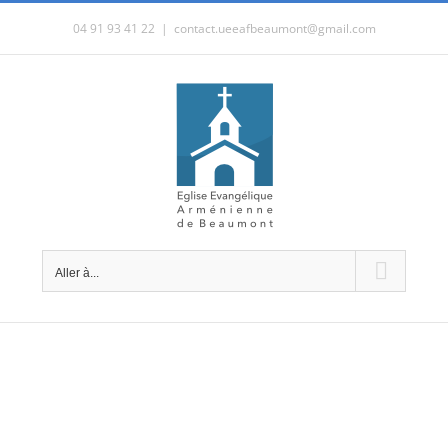
Passer
04 91 93 41 22
|
contact.ueeafbeaumont@gmail.com
au
contenu
Aller à...