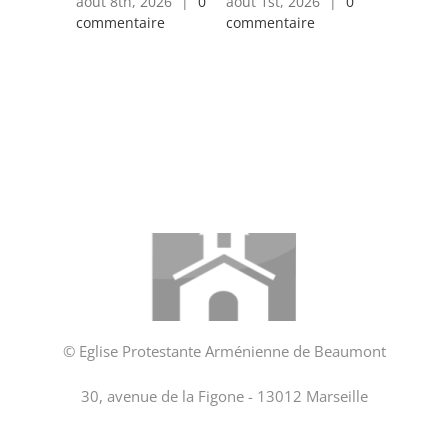
août 8th, 2026
|
0
août 1st, 2026
|
0
juillet 25t
commentaire
commentaire
0 comment
© Eglise Protestante Arménienne de Beaumont
30, avenue de la Figone - 13012 Marseille