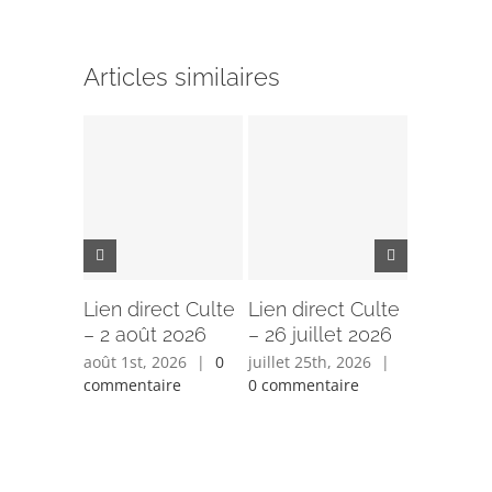
Articles similaires
Lien direct Culte
Lien direct Culte
Lien dir
– 2 août 2026
– 26 juillet 2026
– 19 juil
août 1st, 2026
|
0
juillet 25th, 2026
|
juillet 18t
commentaire
0 commentaire
0 comment