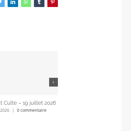
ook
Twitter
LinkedIn
WhatsApp
Tumblr
Pinterest
t Culte – 19 juillet 2026
Lien direct Culte – 12 juillet 
, 2026
|
0 commentaire
juillet 11th, 2026
|
0 commentaire