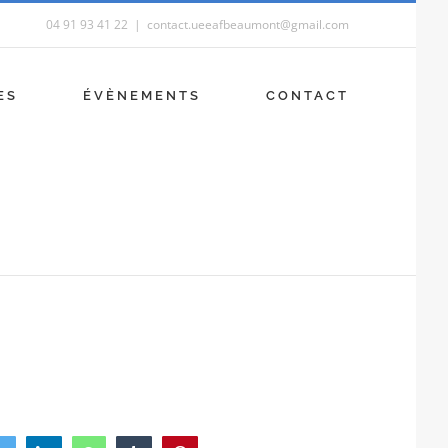
04 91 93 41 22
|
contact.ueeafbeaumont@gmail.com
ES
ÉVÈNEMENTS
CONTACT