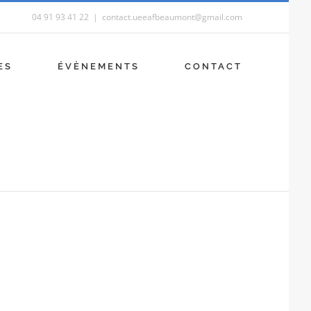
04 91 93 41 22
|
contact.ueeafbeaumont@gmail.com
ES
ÉVÈNEMENTS
CONTACT