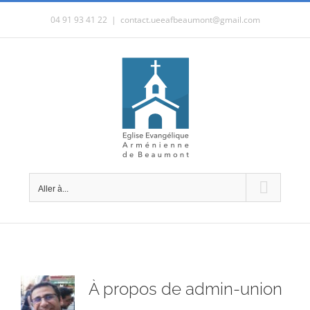
Passer
04 91 93 41 22
|
contact.ueeafbeaumont@gmail.com
au
contenu
Aller à...
À propos de
admin-union