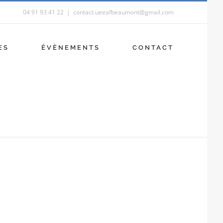
04 91 93 41 22
|
contact.ueeafbeaumont@gmail.com
ES
ÉVÈNEMENTS
CONTACT